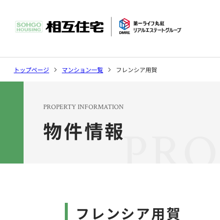
社長挨拶
マンション
環境
トップページ
マンション一覧
フレンシア用賀
沿革
ソリューシ
PROPERTY INFORMATION
物件情報
PRO
トピックス
会社案内トップ
事業案内トップ
サステナビリティ
フレンシア用賀