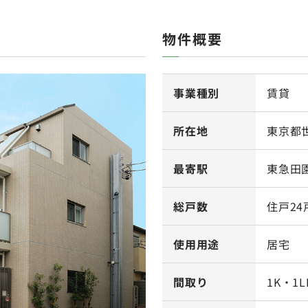
物件概要
事業種別
賃貸
所在地
東京都世
最寄駅
東急田
総戸数
住戸24
使用用途
居宅
間取り
1K・1L