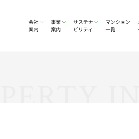
会社
事業
サステナ
マンション
案内
案内
ビリティ
一覧
賃貸事業
会社概要
オフィス賃貸事業
社会
ョン事業
実績
分譲住宅事業
PERTY I
一覧