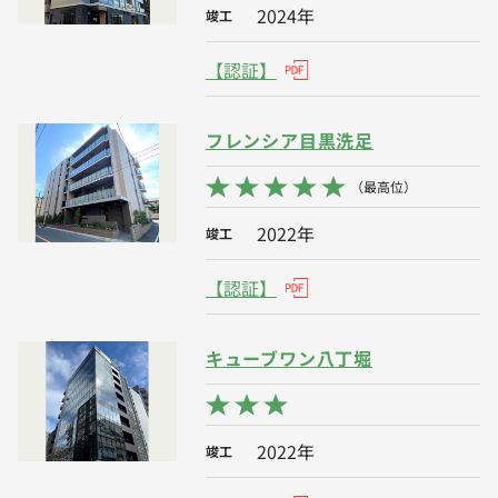
2024年
竣工
【認証】
フレンシア目黒洗足
（最高位）
2022年
竣工
【認証】
キューブワン八丁堀
2022年
竣工