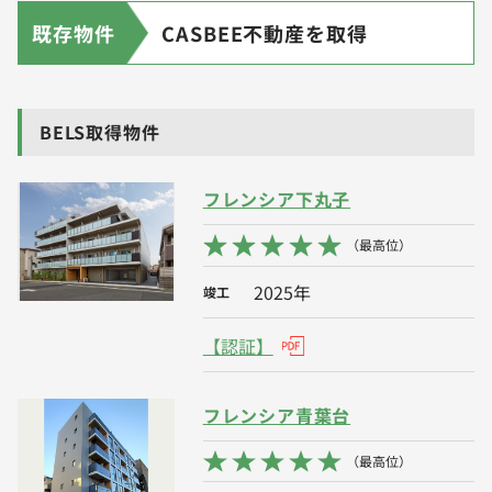
既存物件
CASBEE不動産を取得
BELS取得物件
フレンシア下丸子
（最高位）
2025年
竣工
【認証】
フレンシア青葉台
（最高位）