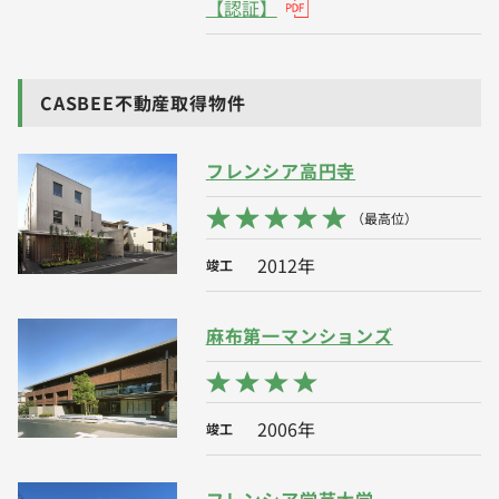
【認証】
CASBEE不動産取得物件
フレンシア高円寺
（最高位）
2012年
竣工
麻布第一マンションズ
2006年
竣工