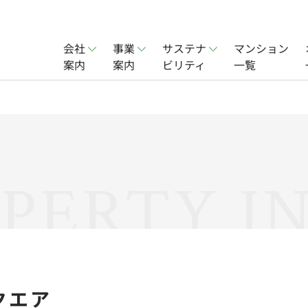
会社
事業
サステナ
マンション
案内
案内
ビリティ
一覧
賃貸事業
会社概要
オフィス賃貸事業
社会
ョン事業
実績
分譲住宅事業
PERTY I
一覧
クエア