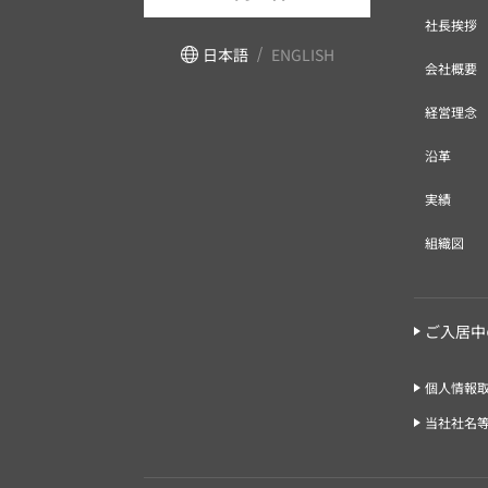
社長挨拶
日本語
ENGLISH
会社概要
経営理念
沿革
実績
組織図
ご入居中
個人情報
当社社名