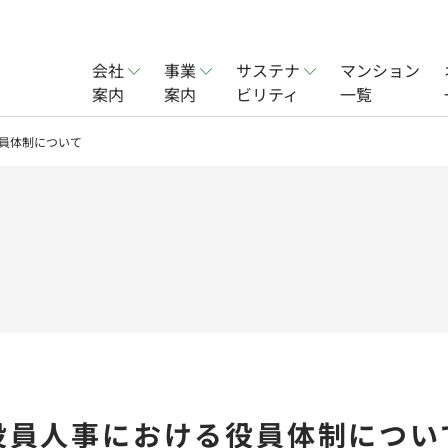
会社
事業
サステナ
マンション
案内
案内
ビリティ
一覧
賃貸事業
会社概要
オフィス賃貸事業
社会
役員体制について
ョン事業
実績
分譲住宅事業
一覧
の役員人事における役員体制につい