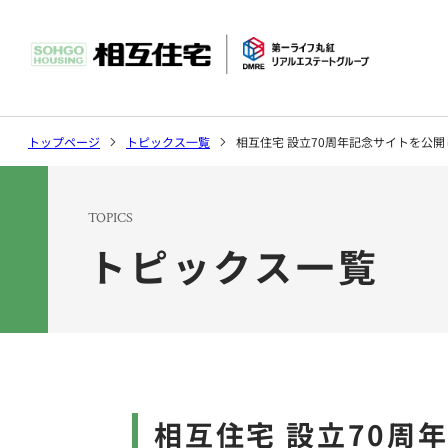
社長挨拶
マンション
環境
トップページ
トピックス一覧
相互住宅 設立70周年記念サイトを公
沿革
ソリューシ
TOPICS
トピックス一覧
トピックス
会社案内トップ
事業案内トップ
サステナビリティ
相互住宅 設立70周