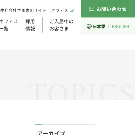
お問い合わせ
仲介会社さま専用サイト
オフィス
オフィス
採用
ご入居中の
日本語
ENGLISH
一覧
情報
お客さま
経営理念
開発事業
ガバナンス
組織図
TOPICS
アーカイブ