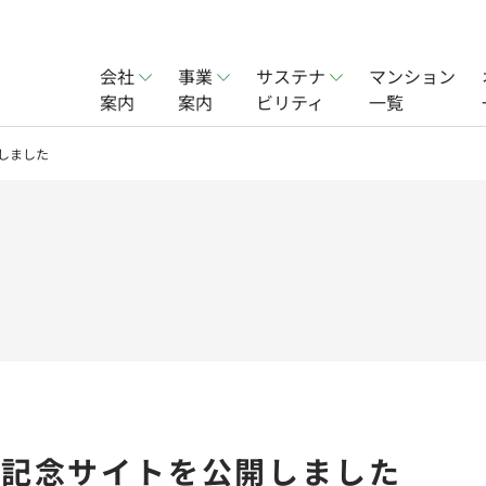
会社
事業
サステナ
マンション
案内
案内
ビリティ
一覧
賃貸事業
会社概要
オフィス賃貸事業
社会
開しました
ョン事業
実績
分譲住宅事業
一覧
年記念サイトを公開しました