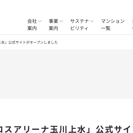
会社
事業
サステナ
マンション
案内
案内
ビリティ
一覧
賃貸事業
会社概要
オフィス賃貸事業
社会
上水」公式サイトがオープンしました
ョン事業
実績
分譲住宅事業
一覧
ロスアリーナ玉川上水」公式サイ