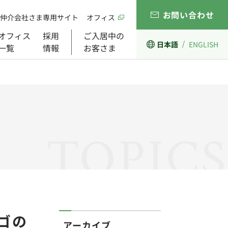
お問い合わせ
仲介会社さま専用サイト
オフィス
オフィス
採用
ご入居中の
日本語
ENGLISH
一覧
情報
お客さま
経営理念
開発事業
ガバナンス
組織図
TOPICS
ゴの
アーカイブ