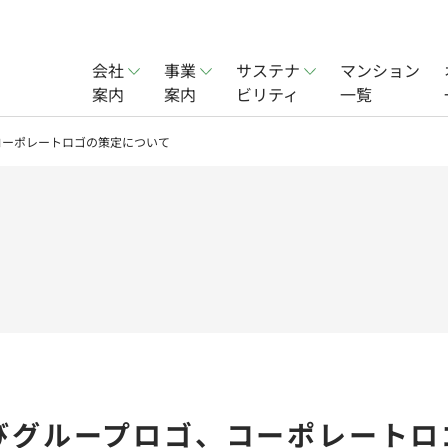
会社
事業
サステナ
マンション
案内
案内
ビリティ
一覧
賃貸事業
会社概要
オフィス賃貸事業
社会
コーポレートロゴの策定について
ョン事業
実績
分譲住宅事業
一覧
びグループロゴ、コーポレートロ