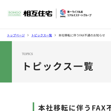
社長挨拶
マンション
環境
トップページ
トピックス一覧
本社移転に伴うFAX不通のお知らせ
沿革
ソリューシ
TOPICS
トピックス一覧
トピックス
会社案内トップ
事業案内トップ
サステナビリティ
本社移転に伴うFAX