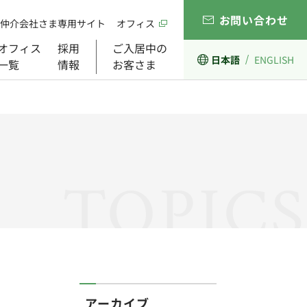
お問い合わせ
仲介会社さま専用サイト
オフィス
オフィス
採用
ご入居中の
日本語
ENGLISH
一覧
情報
お客さま
経営理念
開発事業
ガバナンス
組織図
TOPICS
アーカイブ