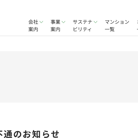
会社
事業
サステナ
マンション
案内
案内
ビリティ
一覧
賃貸事業
会社概要
オフィス賃貸事業
社会
ョン事業
実績
分譲住宅事業
一覧
不通のお知らせ