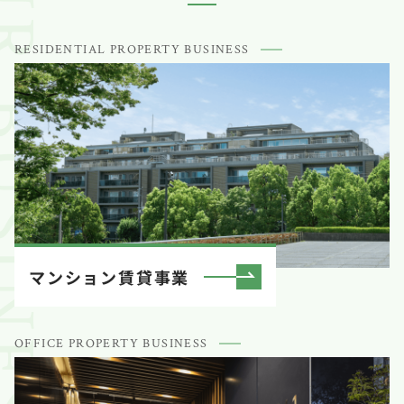
USINESS
RESIDENTIAL PROPERTY BUSINESS
マンション賃貸事業
OFFICE PROPERTY BUSINESS